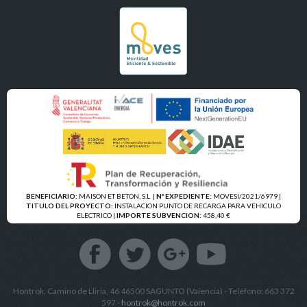
BENEFICIARIO:
MAISON ET BETON, S.L
|
Nº EXPEDIENTE:
MOVESI/2021/6979 |
TITULO DEL PROYECTO:
INSTALACION PUNTO DE RECARGA PARA VEHICULO
ELECTRICO |
IMPORTE SUBVENCION:
458,40 €
Hontrok, Camino de Lliria, 46 46500 SAGUNTO (Valencia) - Teléfono: 663 372
597 -
hontrok@hontrok.com